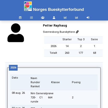
Norges Bueskytterforbund
Petter Raphaug
Sverresborg Bueskyttere
Starter
Top 3
Seire
2026
14
2
1
Totalt
260
177
68
2026
Dato
Navn
Runder
Klasse
Poeng
Ranket
08 aug. 26
Nm Generalprøve
720-
C1
664
2
runde