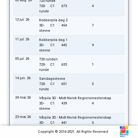
02 aug. 26
720 runde
720-
C1
673
4
runde
12 jul. 26
Kobberpila dag 2
3D-
C1
454
7
stevne
11 jul. 26
Kobberpila dag 1
3D-
C1
445
9
stevne
05 jul. 26
720 runden
720-
C1
633
1
runde
14 jun. 26
Søndagsstevne
720-
C1
651
5
runde
24 mai 26
Vårpila 3D - Midt-Norsk Regionsmesterskap
3D-
C1
439
4
stevne
23 mai 26
Vårpila 3D - Midt-Norsk Regionsmesterskap
3D-
C1
441
5
stevne
Copyright © 2016-2021. All Rights Reserved
10 mai 26
Finnskogpila