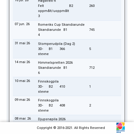
18 jul. 26
Høgstfelt'n
Felt
B2
260
oppmålt/uoppmålt
3
07 jun. 26
Romeriks Cup Skandiarunde
Skandiarunde
B1
745
4
31 mai 26
Stomperudpila (Dag 2)
3D-
B1
366
5
stevne
14 mai 26
Himmelspretten 2026
Skandiarunde
B1
712
6
10 mai 26
Finnskogpila
3D-
B2
410
1
stevne
09 mai 26
Finnskogpila
3D-
B2
408
2
stevne
08 mar. 26
Djupsnøpila 2026
3D-
B2
373
1
Copyright © 2016-2021. All Rights Reserved
stevne