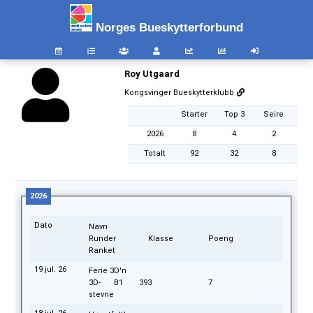
Norges Bueskytterforbund
Roy Utgaard
Kongsvinger Bueskytterklubb
Starter
Top 3
Seire
2026
8
4
2
Totalt
92
32
8
2026
Dato
Navn
Runder
Klasse
Poeng
Ranket
19 jul. 26
Ferie 3D'n
3D-
B1
393
7
stevne