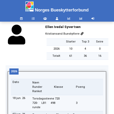
Norges Bueskytterforbund
Ellen Ivedal Syvertsen
Kristiansand Bueskyttere
Starter
Top 3
Seire
2026
10
4
0
Totalt
61
36
16
2026
Dato
Navn
Runder
Klasse
Poeng
Ranket
18 jun. 26
Torsdagsstevne 720
720-
LB1
498
3
runde