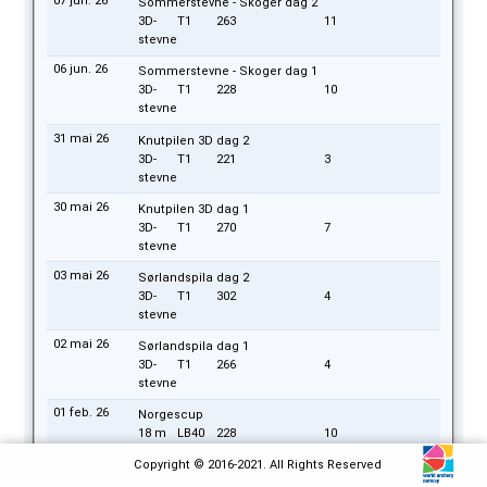
07 jun. 26
Sommerstevne - Skoger dag 2
3D-
T1
263
11
stevne
06 jun. 26
Sommerstevne - Skoger dag 1
3D-
T1
228
10
stevne
31 mai 26
Knutpilen 3D dag 2
3D-
T1
221
3
stevne
30 mai 26
Knutpilen 3D dag 1
3D-
T1
270
7
stevne
03 mai 26
Sørlandspila dag 2
3D-
T1
302
4
stevne
02 mai 26
Sørlandspila dag 1
3D-
T1
266
4
stevne
01 feb. 26
Norgescup
18 m
LB40
228
10
17 jan. 26
FLIK
Copyright © 2016-2021. All Rights Reserved
18 m
LB1
285
2