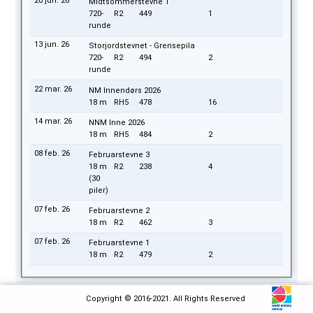
20 jun. 26
Midtsommerstevne 1
720-
R2
449
1
runde
13 jun. 26
Storjordstevnet - Grensepila
720-
R2
494
2
runde
22 mar. 26
NM Innendørs 2026
18 m
RH5
478
16
14 mar. 26
NNM Inne 2026
18 m
RH5
484
2
08 feb. 26
Februarstevne 3
18 m
R2
238
4
(30
piler)
07 feb. 26
Februarstevne 2
18 m
R2
462
3
07 feb. 26
Februarstevne 1
18 m
R2
479
2
Per runde
Copyright © 2016-2021. All Rights Reserved