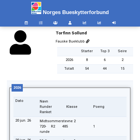
Norges Bueskytterforbund
Torfinn Sollund
Fauske Bueklubb
Starter
Top 3
Seire
2026
8
6
2
Totalt
54
44
15
2026
Dato
Navn
Runder
Klasse
Poeng
Ranket
20 jun. 26
Midtsommerstevne 2
720-
R2
485
1
runde