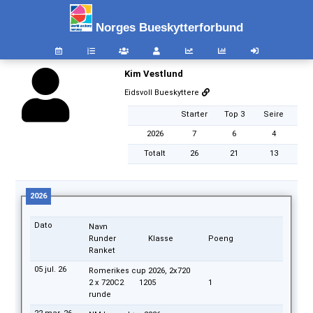
Norges Bueskytterforbund
Kim Vestlund
Eidsvoll Bueskyttere
Starter
Top 3
Seire
2026
7
6
4
Totalt
26
21
13
2026
Dato
Navn
Runder
Klasse
Poeng
Ranket
05 jul. 26
Romerikes cup 2026, 2x720
2 x 720
C2
1205
1
runde