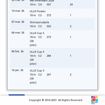
22 mar. 26
NM Innendørs 2026
18 m
CH
557
24
14 mar. 26
ULLR Finaler
18 m
C2
272
1
07 mar. 26
Stomperudpila
18 m
C2
552
2
06 mar. 26
ULLR Cup 5
18 m
C2
273
1
(30
piler)
06 feb. 26
ULLR Cup 4
18 m
C2
284
1
(30
piler)
16 jan. 26
ULLR Cup 3
18 m
C2
267
2
(30
piler)
Per runde
Copyright © 2016-2021. All Rights Reserved