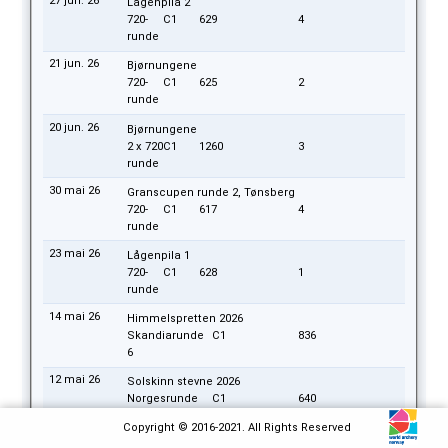
27 jun. 26
Lågenpila 2
720-
C1
629
4
runde
21 jun. 26
Bjørnungene
720-
C1
625
2
runde
20 jun. 26
Bjørnungene
2 x 720
C1
1260
3
runde
30 mai 26
Granscupen runde 2, Tønsberg
720-
C1
617
4
runde
23 mai 26
Lågenpila 1
720-
C1
628
1
runde
14 mai 26
Himmelspretten 2026
Skandiarunde
C1
836
6
12 mai 26
Solskinn stevne 2026
Norgesrunde
C1
640
4
Copyright © 2016-2021. All Rights Reserved
10 mai 26
Bjørnungene