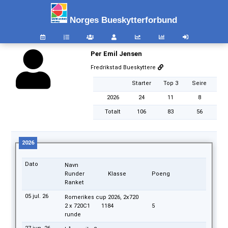
Norges Bueskytterforbund
Per Emil Jensen
Fredrikstad Bueskyttere
Starter
Top 3
Seire
2026
24
11
8
Totalt
106
83
56
2026
Dato
Navn
Runder
Klasse
Poeng
Ranket
05 jul. 26
Romerikes cup 2026, 2x720
2 x 720
C1
1184
5
runde