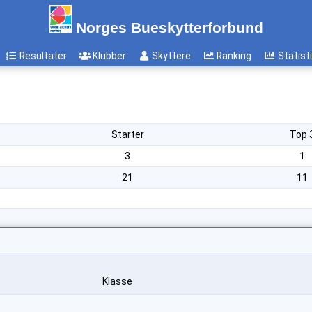
Norges Bueskytterforbund
Resultater
Klubber
Skyttere
Ranking
Statist
Starter
Top 
3
1
21
11
Klasse