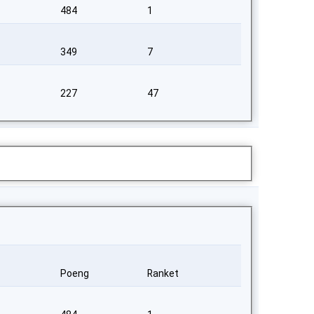
484
1
349
7
227
47
Poeng
Ranket