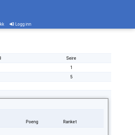
ikk
Logg inn
3
Seire
1
5
Poeng
Ranket