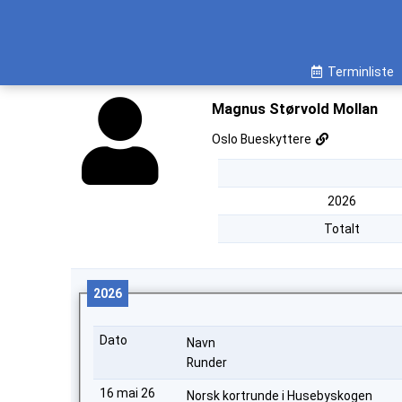
Terminliste
Magnus Størvold Mollan
Oslo Bueskyttere
2026
Totalt
2026
Dato
Navn
Runder
16 mai 26
Norsk kortrunde i Husebyskogen