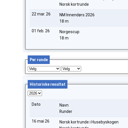
Norsk kortrunde
22 mar. 26
NM Innendørs 2026
18 m
01 feb. 26
Norgescup
18 m
Per runde
Historiske resultat
Dato
Navn
Runder
16 mai 26
Norsk kortrunde i Husebyskogen