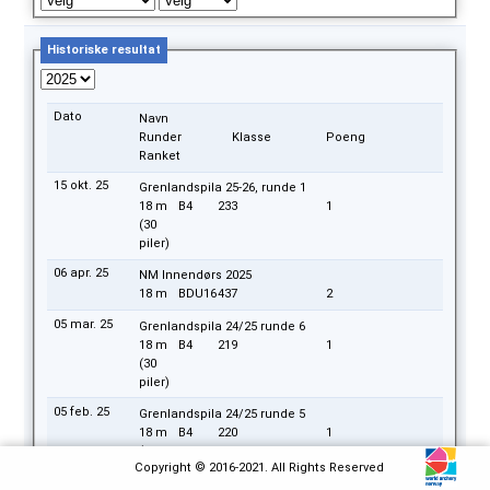
Historiske resultat
Dato
Navn
Runder
Klasse
Poeng
Ranket
15 okt. 25
Grenlandspila 25-26, runde 1
18 m
B4
233
1
(30
piler)
06 apr. 25
NM Innendørs 2025
18 m
BDU16
437
2
05 mar. 25
Grenlandspila 24/25 runde 6
18 m
B4
219
1
(30
piler)
05 feb. 25
Grenlandspila 24/25 runde 5
18 m
B4
220
1
(30
Copyright © 2016-2021. All Rights Reserved
piler)