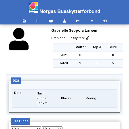
Norges Bueskytterforbund
Gabrielle Seppola Larsen
Grenland Bueskyttere
Starter
Top 3
Seire
2026
0
0
0
Totalt
9
8
5
2026
Dato
Navn
Runder
Klasse
Poeng
Ranket
Per runde