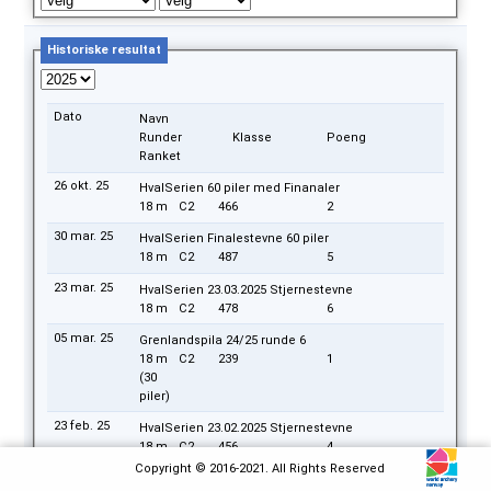
Historiske resultat
Dato
Navn
Runder
Klasse
Poeng
Ranket
26 okt. 25
HvalSerien 60 piler med Finanaler
18 m
C2
466
2
30 mar. 25
HvalSerien Finalestevne 60 piler
18 m
C2
487
5
23 mar. 25
HvalSerien 23.03.2025 Stjernestevne
18 m
C2
478
6
05 mar. 25
Grenlandspila 24/25 runde 6
18 m
C2
239
1
(30
piler)
23 feb. 25
HvalSerien 23.02.2025 Stjernestevne
18 m
C2
456
4
Copyright © 2016-2021. All Rights Reserved
05 feb. 25
Grenlandspila 24/25 runde 5