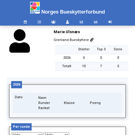
Norges Bueskytterforbund
Marie Ulsnæs
Grenland Bueskyttere
Starter
Top 3
Seire
2026
0
0
0
Totalt
10
7
5
2026
Dato
Navn
Runder
Klasse
Poeng
Ranket
Per runde