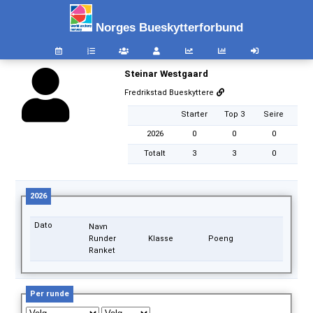
Norges Bueskytterforbund
Steinar Westgaard
Fredrikstad Bueskyttere
Starter
Top 3
Seire
2026
0
0
0
Totalt
3
3
0
2026
Dato
Navn
Runder
Klasse
Poeng
Ranket
Per runde