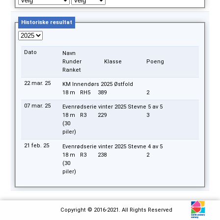
Historiske resultat
Dato
Navn
Runder
Klasse
Poeng
Ranket
22 mar. 25
KM Innendørs 2025 Østfold
18 m
RH5
389
2
07 mar. 25
Evenrødserie vinter 2025 Stevne 5 av 5
18 m
R3
229
3
(30
piler)
21 feb. 25
Evenrødserie vinter 2025 Stevne 4 av 5
18 m
R3
238
2
(30
piler)
Copyright © 2016-2021. All Rights Reserved