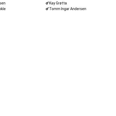
ksen
Kay Grøtta
okle
Tomm Ingar Andersen