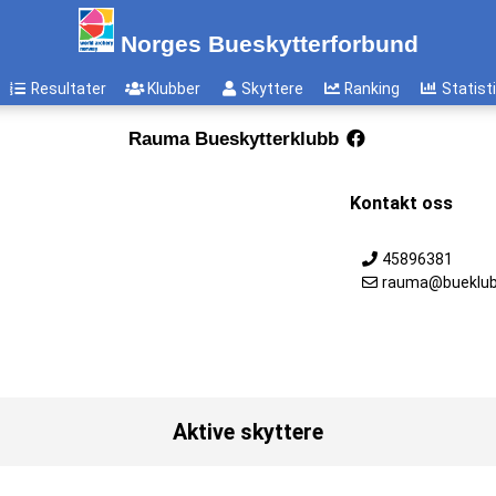
Norges Bueskytterforbund
Resultater
Klubber
Skyttere
Ranking
Statist
Rauma Bueskytterklubb
Kontakt oss
45896381
rauma@bueklub
Aktive skyttere