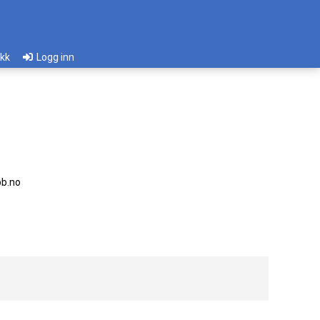
ikk
Logg inn
b.no