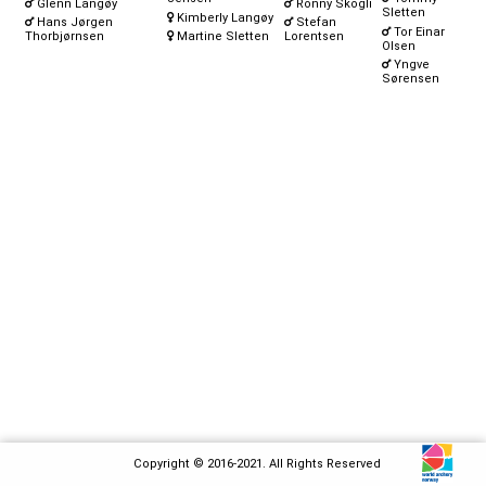
Glenn Langøy
Ronny Skogli
Sletten
Kimberly Langøy
Hans Jørgen
Stefan
Tor Einar
Thorbjørnsen
Martine Sletten
Lorentsen
Olsen
Yngve
Sørensen
Copyright © 2016-2021. All Rights Reserved