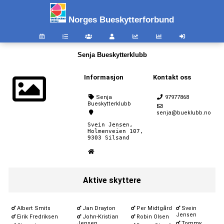
Norges Bueskytterforbund
Senja Bueskytterklubb
Informasjon
Kontakt oss
Senja
97977868
Bueskytterklubb
senja@bueklubb.no
Svein Jensen,

Holmenveien 107,

9303 Silsand
Aktive skyttere
Albert Smits
Jan Drayton
Per Midtgård
Svein
Jensen
Eirik Fredriksen
John-Kristian
Robin Olsen
Jensen
Tommy