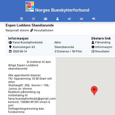
Norges Bueskytterforbund
Espen Loddens Skandiarunde
Nasjonalt stevne
Resultatlisten
Informasjon
Ekstern link
Fana Bueskytterklubb
Aktiv
Påmelding
Kismulvegen 63
Skandiarunde
Informasjon
2025-06-14
3 Distanse / 90 Piler
Resultater
                        Vi inviterer til den 
årlige Espen Loddens 
skandiarunde

Alle approberte klasser.

TK/ Oppvarming 10:30 Start rett 
etter

Startavgift: 250,- Senior / 150,- 
Junior, pr. stevne.

Klubbvis påmelding og 
innbetaling til

fana.bueskytterklubb@gmail.com

kontonr. 150364 49 591 innen 6. 
juni

Deltagerbegrensning kan 
forekomme.
