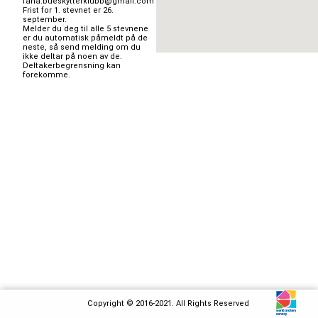
fana.bueskytterklubb@gmail.com 
Frist for 1. stevnet er 26. 
september. 

Melder du deg til alle 5 stevnene 
er du automatisk påmeldt på de 
neste, så send melding om du 
ikke deltar på noen av de. 
Deltakerbegrensning kan 
forekomme. 

Copyright © 2016-2021. All Rights Reserved