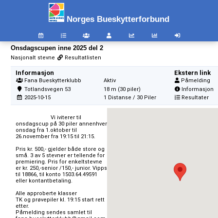
Norges Bueskytterforbund
Onsdagscupen inne 2025 del 2
Nasjonalt stevne
Resultatlisten
Informasjon
Ekstern link
Fana Bueskytterklubb
Aktiv
Påmelding
Totlandsvegen 53
18 m (30 piler)
Informasjon
2025-10-15
1 Distanse / 30 Piler
Resultater
                        Vi iviterer til  
onsdagscup på 30 piler annenhver 
onsdag fra 1.oktober til 
26.november fra 19:15 til 21:15. 

Pris kr. 500,- gjelder både store og 
små. 3 av 5 stevner er tellende for 
premiering. Pris for enkeltstevne 
er kr. 250,-senior /150,- junior. Vipps 
til 18866, til konto 1503.64.49591 
eller kontantbetaling.

Alle approberte klasser

TK og prøvepiler kl. 19:15 start rett 
etter.

Påmelding sendes samlet til 