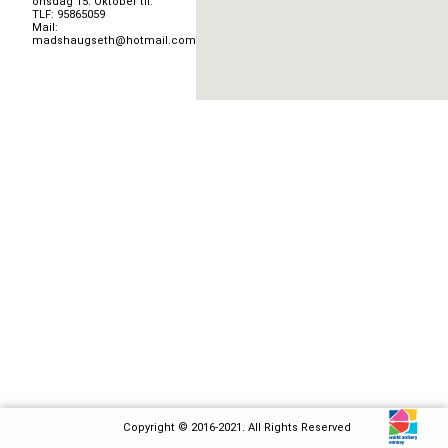
onsdag 15. Oktober til:

TLF: 95865059

Mail: 
madshaugseth@hotmail.com

Copyright © 2016-2021. All Rights Reserved