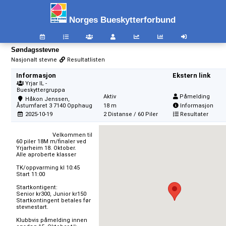
Norges Bueskytterforbund
Søndagsstevne
Nasjonalt stevne
Resultatlisten
Informasjon
Ekstern link
Yrjar IL -
Bueskyttergruppa
Aktiv
Påmelding
Håkon Jenssen,
Åstumfaret 3 7140 Opphaug
18 m
Informasjon
2025-10-19
2 Distanse / 60 Piler
Resultater
                        Velkommen til

60 piler 18M m/finaler ved 
Yrjarheim 18. Oktober.

Alle aproberte klasser

TK/oppvarming kl 10:45

Start 11:00

Startkontigent:

Senior kr300, Junior kr150

Startkontingent betales før 
stevnestart.

Klubbvis påmelding innen 