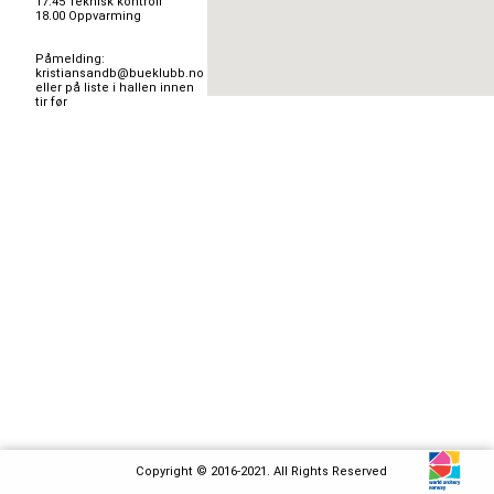
17.45 Teknisk kontroll

18.00 Oppvarming

Påmelding: 
kristiansandb@bueklubb.no 
eller på liste i hallen innen 
tir før

Copyright © 2016-2021. All Rights Reserved