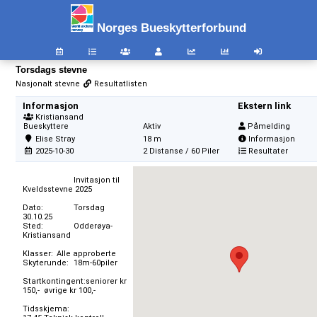
Norges Bueskytterforbund
Torsdags stevne
Nasjonalt stevne
Resultatlisten
Informasjon
Ekstern link
Kristiansand
Bueskyttere
Aktiv
Påmelding
Elise Stray
18 m
Informasjon
2025-10-30
2 Distanse / 60 Piler
Resultater
                        Invitasjon til 
Kveldsstevne 2025

Dato:		Torsdag  
30.10.25

Sted:		Odderøya-
Kristiansand

Klasser:	Alle approberte

Skyterunde:	18m-60piler 

Startkontingent:seniorer kr 
150,-  øvrige kr 100,-

Tidsskjema:
