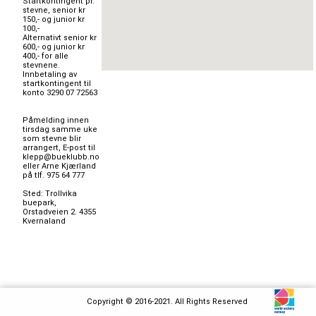
Startkontingent pr. 
stevne, senior kr 
150,- og junior kr 
100,-

Alternativt senior kr 
600,- og junior kr 
400,- for alle 
stevnene.

Innbetaling av 
startkontingent til 
konto 3290 07 72563

Påmelding innen 
tirsdag samme uke 
som stevne blir 
arrangert, E-post til 
klepp@bueklubb.no 
eller Arne Kjærland 
på tlf. 975 64 777 

Sted: Trollvika 
buepark, 
Orstadveien 2. 4355 
Kvernaland 

Copyright © 2016-2021. All Rights Reserved