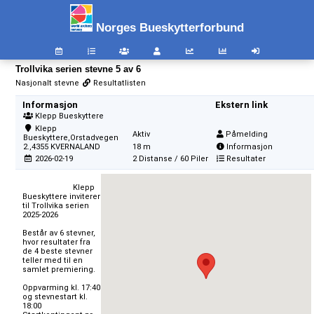
Norges Bueskytterforbund
Trollvika serien stevne 5 av 6
Nasjonalt stevne
Resultatlisten
Informasjon
Ekstern link
Klepp Bueskyttere
Klepp
Aktiv
Påmelding
Bueskyttere,Orstadvegen
2.,4355 KVERNALAND
18 m
Informasjon
2026-02-19
2 Distanse / 60 Piler
Resultater
                        Klepp 
Bueskyttere inviterer 
til Trollvika serien 
2025-2026

Består av 6 stevner, 
hvor resultater fra 
de 4 beste stevner 
teller med til en 
samlet premiering.

Oppvarming kl. 17:40 
og stevnestart kl. 
18:00
