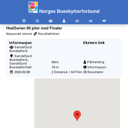
Norges Bueskytterforbund
HvalSerien 60 piler med Finaler
Nasjonalt stevne
Resultatlisten
Informasjon
Ekstern link
Sandefjord
Bueskyttere
Sandefjord
Bueskyttere,
Aktiv
Påmelding
Sandefjord
Bueskytterhall
18 m
Informasjon
2026-02-08
2 Distanse / 60 Piler
Resultater