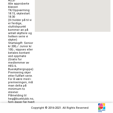
ALLE!

Alle approberte 
klasser.

TK/Oppvarming: 
18.15, skytestart: 
18.30

(Vi holder på til vi 
er ferdige, 
sluttidspunkt 
kommer an på 
antall skyttere og 
hvilken serie vi 
skyter)

Startavgift: Senior 
kr 200,-/ Junior kr 
100,-, vippses eller 
betales kontant 
ved oppmøte 
(Gratis for 
medlemmer av 
HEG IL 
Bueskyttergruppe)

Premiering skjer 
etter fullført serie. 
For å være med i 
premieringen, må 
man delta på 
minimum to 
stevner.

Påmelding til 
heg@bueklubb.no, 
fem dager før hvert 
stevne.

Copyright © 2016-2021. All Rights Reserved
Fjellcup 1: 27. 
november: 60 piler
