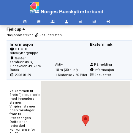
Norges Bueskytterforbund
Fjellcup 4
Nasjonalt stevne
Resultatlisten
Informasjon
Ekstern link
H.E.G. IL -
Bueskyttergruppe
Galåen
samfunnshus,
Aktiv
Påmelding
Finneveien 49, 7374
Røros
18 m (30 piler)
Informasjon
2026-01-29
1 Distanse / 30 Piler
Resultater
Velkommen til 
årets Fjellcup-serie 
med innendørs 
stevner!

Vi kjører stevner 
noen torsdager 
fram til 
utesesongen. 
Dette er en 
lavterskel 
konkurranse for 