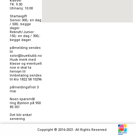
klasser

TK: 9.30

Utmarsj: 10.00

Startavgift

Senior 300,- en dag 
/ 500,- begge 
dager.

Rekrutt/Junior: 
150,- en dag / 300,- 
begge dager.

påmelding sendes 
til 
solor@bueklubb.no

Husk merk med 
klasse og eventuelt 
noe vi skal ta 
hensyn til

Innbetaling sendes 
til kto 1822 58 10296

påmeldingsfrist 3 
mai

Noen spørsmål 
ring Øystein på 950 
85 351

Det blir enkel 
servering

Velkommen!

Copyright © 2016-2021. All Rights Reserved
merk innbetaling 
med hvilken 