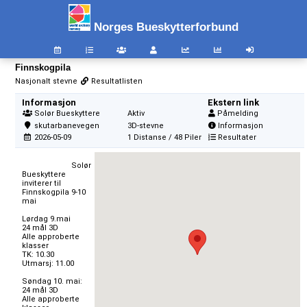
Norges Bueskytterforbund
Finnskogpila
Nasjonalt stevne
Resultatlisten
Informasjon
Ekstern link
Solør Bueskyttere
Aktiv
Påmelding
skutarbanevegen
3D-stevne
Informasjon
2026-05-09
1 Distanse / 48 Piler
Resultater
                        Solør 
Bueskyttere 
inviterer til 
Finnskogpila 9-10 
mai

Lørdag 9.mai

24 mål 3D

Alle approberte 
klasser

TK: 10.30

Utmarsj: 11.00

Søndag 10. mai:

24 mål 3D

Alle approberte 