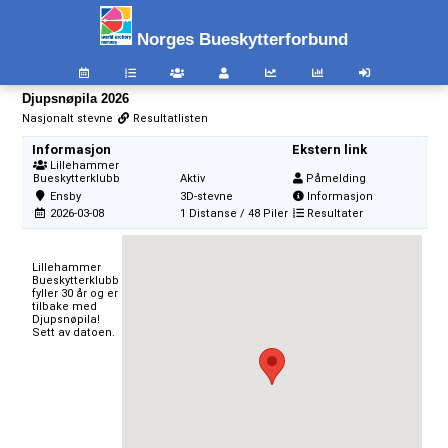
Norges Bueskytterforbund
Djupsnøpila 2026
Nasjonalt stevne
Resultatlisten
Informasjon
Ekstern link
Lillehammer
Bueskytterklubb
Aktiv
Påmelding
Ensby
3D-stevne
Informasjon
2026-03-08
1 Distanse / 48 Piler
Resultater
Lillehammer 
Bueskytterklubb 
fyller 30 år og er 
tilbake med 
Djupsnøpila! 
Sett av datoen.
