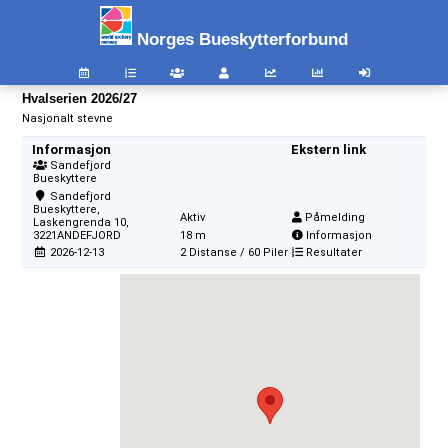
Norges Bueskytterforbund
Hvalserien 2026/27
Nasjonalt stevne
Informasjon
Ekstern link
Sandefjord
Bueskyttere
Sandefjord
Bueskyttere,
Aktiv
Påmelding
Laskengrenda 10,
3221ANDEFJORD
18 m
Informasjon
2026-12-13
2 Distanse / 60 Piler
Resultater