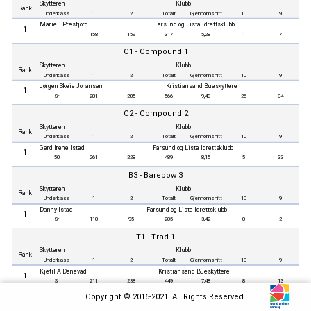
Skytteren
Klubb
Rank
Underklass
1
2
Totalt
Gjennomsnitt
10
9
Mariell Prestjord
Farsund og Lista Idrettsklubb
1
158
159
317
5,28
1
7
C1 - Compound 1
Skytteren
Klubb
Rank
Underklass
1
2
Totalt
Gjennomsnitt
10
9
Jørgen Skeie Johansen
Kristiansand Bueskyttere
1
Sr
281
285
566
9,43
26
34
C2 - Compound 2
Skytteren
Klubb
Rank
Underklass
1
2
Totalt
Gjennomsnitt
10
9
Gerd Irene Istad
Farsund og Lista Idrettsklubb
1
50
261
228
489
8,15
5
33
B3 - Barebow 3
Skytteren
Klubb
Rank
Underklass
1
2
Totalt
Gjennomsnitt
10
9
Danny Istad
Farsund og Lista Idrettsklubb
1
Sr
110
95
205
3,42
0
2
T1 - Trad 1
Skytteren
Klubb
Rank
Underklass
1
2
Totalt
Gjennomsnitt
10
9
Kjetil A Danevad
Kristiansand Bueskyttere
1
Sr
211
238
449
7,48
8
13
Copyright © 2016-2021. All Rights Reserved
T2 - Trad 2