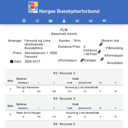
Norges Bueskytterforbund
FLIK
Nasjonalt stevne
Arrangør
Farsund og Lista
Runder
18 m
Ekstern link
Idrettsklubb -
Distanse/Piler
2
Bueskyttere
Påmelding
Distanse
Plass
Skoleplassen 1. 4550
/ 60 Piler
Informasjon
Farsund
Informasjon
Detaljer
Dato
2025-10-17
Resultater
R2 - Recurve 2
Skytteren
Klubb
Rank
Underklass
1
2
Totalt
Gjennomsnitt
10
9
Tom Egil Konradsen
Farsund og Lista Idrettsklubb
1
Sr
234
240
474
7,9
6
18
R3 - Recurve 3
Skytteren
Klubb
Rank
Underklass
1
2
Totalt
Gjennomsnitt
10
9
Peder Emilio Haugen
Farsund og Lista Idrettsklubb
1
Sr
218
214
432
7,2
4
10
R5 - Recurve 5