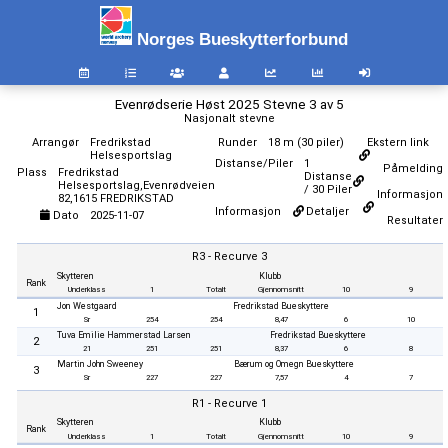
Norges Bueskytterforbund
Evenrødserie Høst 2025 Stevne 3 av 5
Nasjonalt stevne
Arrangør
Fredrikstad
Runder
18 m (30 piler)
Ekstern link
Helsesportslag
Distanse/Piler
1
Påmelding
Plass
Fredrikstad
Distanse
Helsesportslag,Evenrødveien
/ 30 Piler
Informasjon
82,1615 FREDRIKSTAD
Informasjon
Detaljer
Dato
2025-11-07
Resultater
R3 - Recurve 3
Skytteren
Klubb
Rank
Underklass
1
Totalt
Gjennomsnitt
10
9
Jon Westgaard
Fredrikstad Bueskyttere
1
Sr
254
254
8,47
6
10
Tuva Emilie Hammerstad Larsen
Fredrikstad Bueskyttere
2
21
251
251
8,37
6
8
Martin John Sweeney
Bærum og Omegn Bueskyttere
3
Sr
227
227
7,57
4
7
R1 - Recurve 1
Skytteren
Klubb
Rank
Underklass
1
Totalt
Gjennomsnitt
10
9