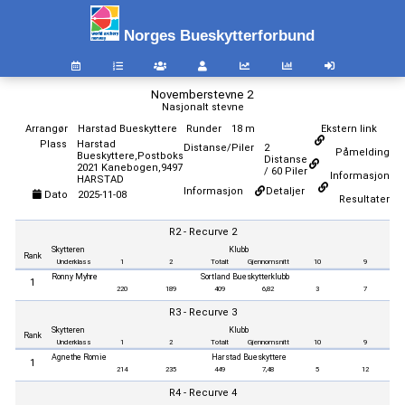
Norges Bueskytterforbund
Novemberstevne 2
Nasjonalt stevne
Arrangør
Harstad Bueskyttere
Runder
18 m
Ekstern link
Plass
Harstad
Distanse/Piler
2
Påmelding
Bueskyttere,Postboks
Distanse
2021 Kanebogen,9497
/ 60 Piler
Informasjon
HARSTAD
Informasjon
Detaljer
Dato
2025-11-08
Resultater
R2 - Recurve 2
Skytteren
Klubb
Rank
Underklass
1
2
Totalt
Gjennomsnitt
10
9
Ronny Myhre
Sortland Bueskytterklubb
1
220
189
409
6,82
3
7
R3 - Recurve 3
Skytteren
Klubb
Rank
Underklass
1
2
Totalt
Gjennomsnitt
10
9
Agnethe Romie
Harstad Bueskyttere
1
214
235
449
7,48
5
12
R4 - Recurve 4