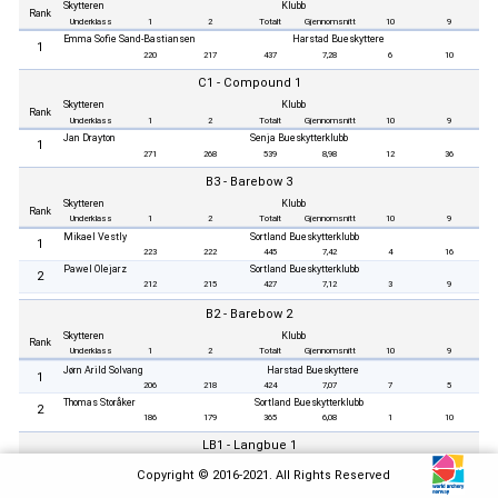
Skytteren
Klubb
Rank
Underklass
1
2
Totalt
Gjennomsnitt
10
9
Emma Sofie Sand-Bastiansen
Harstad Bueskyttere
1
220
217
437
7,28
6
10
C1 - Compound 1
Skytteren
Klubb
Rank
Underklass
1
2
Totalt
Gjennomsnitt
10
9
Jan Drayton
Senja Bueskytterklubb
1
271
268
539
8,98
12
36
B3 - Barebow 3
Skytteren
Klubb
Rank
Underklass
1
2
Totalt
Gjennomsnitt
10
9
Mikael Vestly
Sortland Bueskytterklubb
1
223
222
445
7,42
4
16
Pawel Olejarz
Sortland Bueskytterklubb
2
212
215
427
7,12
3
9
B2 - Barebow 2
Skytteren
Klubb
Rank
Underklass
1
2
Totalt
Gjennomsnitt
10
9
Jørn Arild Solvang
Harstad Bueskyttere
1
206
218
424
7,07
7
5
Thomas Storåker
Sortland Bueskytterklubb
2
186
179
365
6,08
1
10
LB1 - Langbue 1
Skytteren
Klubb
Copyright © 2016-2021. All Rights Reserved
Rank
Underklass
1
2
Totalt
Gjennomsnitt
10
9