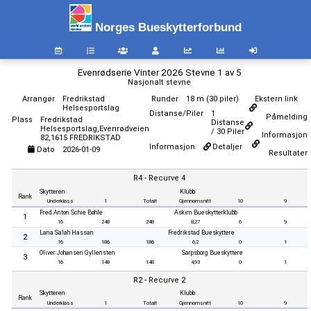
Norges Bueskytterforbund
Evenrødserie Vinter 2026 Stevne 1 av 5
Nasjonalt stevne
Arrangør
Fredrikstad
Runder
18 m (30 piler)
Ekstern link
Helsesportslag
Distanse/Piler
1
Påmelding
Plass
Fredrikstad
Distanse
Helsesportslag,Evenrødveien
/ 30 Piler
Informasjon
82,1615 FREDRIKSTAD
Informasjon
Detaljer
Dato
2026-01-09
Resultater
R4 - Recurve 4
Skytteren
Klubb
Rank
Underklass
1
Totalt
Gjennomsnitt
10
9
Fred Anton Schie Bøhle
Askim Bueskytterklubb
1
16
248
248
8,27
6
9
Lana Salah Hassan
Fredrikstad Bueskyttere
2
16
186
186
6,2
0
1
Oliver Johansen Gyllensten
Sarpsborg Bueskyttere
3
16
148
148
4,93
0
1
R2 - Recurve 2
Skytteren
Klubb
Rank
Underklass
1
Totalt
Gjennomsnitt
10
9