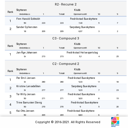
R2 - Recurve 2
Skytteren
Klubb
Rank
Underklass
1
Totalt
Gjennomsnitt
10
9
Finn Harald Eckholdt
Fredrikstad Bueskyttere
1
50
223
223
7,43
5
7
Sander Gyllensten
Sarpsborg Bueskyttere
2
18
209
209
6,97
3
2
C3 - Compound 3
Skytteren
Klubb
Rank
Underklass
1
Totalt
Gjennomsnitt
10
9
Jan-Åge Johansen
Fredrikstad Helsesportslag
1
Sr
273
273
9,1
4
25
C2 - Compound 2
Skytteren
Klubb
Rank
Underklass
1
Totalt
Gjennomsnitt
10
9
Per Emil Jensen
Fredrikstad Bueskyttere
1
Sr
280
280
9,33
11
18
Kristine Lensebråten
Sarpsborg Bueskyttere
2
Sr
277
277
9,23
7
23
Tor Willy Jensen
Fredrikstad Bueskyttere
3
50
271
271
9,03
8
15
Trine Barrusten Slevig
Fredrikstad Bueskyttere
4
50
270
270
9
5
20
Kai Otto Jensen
Fredrikstad Bueskyttere
5
50
265
265
8,83
6
21
B1 - Barebow 1
Copyright © 2016-2021. All Rights Reserved
Skytteren
Klubb