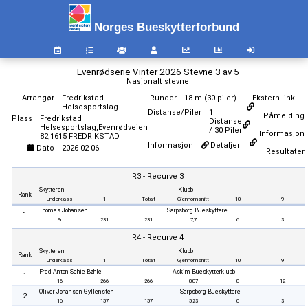
Norges Bueskytterforbund
Evenrødserie Vinter 2026 Stevne 3 av 5
Nasjonalt stevne
Arrangør
Fredrikstad
Runder
18 m (30 piler)
Ekstern link
Helsesportslag
Distanse/Piler
1
Påmelding
Plass
Fredrikstad
Distanse
Helsesportslag,Evenrødveien
/ 30 Piler
Informasjon
82,1615 FREDRIKSTAD
Informasjon
Detaljer
Dato
2026-02-06
Resultater
R3 - Recurve 3
Skytteren
Klubb
Rank
Underklass
1
Totalt
Gjennomsnitt
10
9
Thomas Johansen
Sarpsborg Bueskyttere
1
Sr
231
231
7,7
6
3
R4 - Recurve 4
Skytteren
Klubb
Rank
Underklass
1
Totalt
Gjennomsnitt
10
9
Fred Anton Schie Bøhle
Askim Bueskytterklubb
1
16
266
266
8,87
8
12
Oliver Johansen Gyllensten
Sarpsborg Bueskyttere
2
16
157
157
5,23
0
3