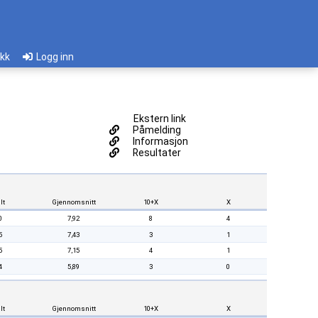
ikk
Logg inn
Ekstern link
Påmelding
Informasjon
Resultater
lt
Gjennomsnitt
10+X
X
0
7,92
8
4
5
7,43
3
1
5
7,15
4
1
4
5,89
3
0
lt
Gjennomsnitt
10+X
X