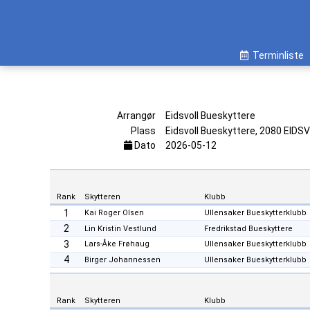
Terminliste
Arrangør
Eidsvoll Bueskyttere
Plass
Eidsvoll Bueskyttere, 2080 EIDS
Dato
2026-05-12
Rank
Skytteren
Klubb
1
Kai Roger Olsen
Ullensaker Bueskytterklubb
2
Lin Kristin Vestlund
Fredrikstad Bueskyttere
3
Lars-Åke Frøhaug
Ullensaker Bueskytterklubb
4
Birger Johannessen
Ullensaker Bueskytterklubb
Rank
Skytteren
Klubb