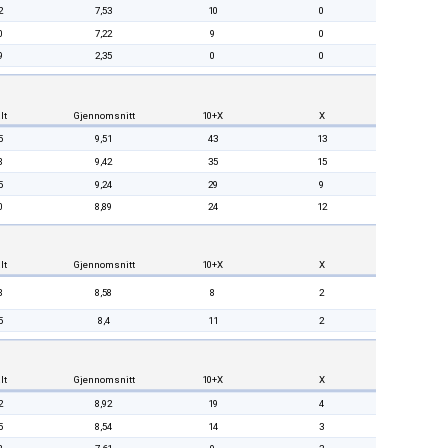
2
7,53
10
0
0
7,22
9
0
9
2,35
0
0
lt
Gjennomsnitt
10+X
X
5
9,51
43
13
8
9,42
35
15
5
9,24
29
9
0
8,89
24
12
lt
Gjennomsnitt
10+X
X
8
8,58
8
2
5
8,4
11
2
lt
Gjennomsnitt
10+X
X
2
8,92
19
4
5
8,54
14
3