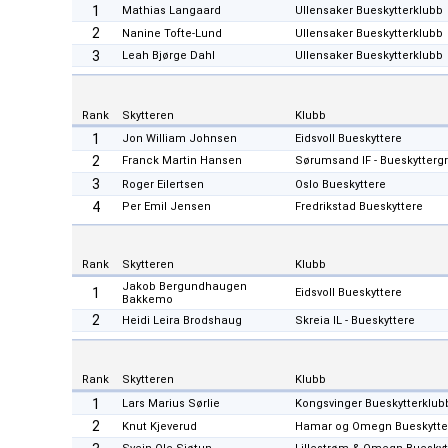
1
Mathias Langaard
Ullensaker Bueskytterklubb
2
Nanine Tofte-Lund
Ullensaker Bueskytterklubb
3
Leah Bjørge Dahl
Ullensaker Bueskytterklubb
Rank
Skytteren
Klubb
1
Jon William Johnsen
Eidsvoll Bueskyttere
2
Franck Martin Hansen
Sørumsand IF - Bueskytterg
3
Roger Eilertsen
Oslo Bueskyttere
4
Per Emil Jensen
Fredrikstad Bueskyttere
Rank
Skytteren
Klubb
Jakob Bergundhaugen
1
Eidsvoll Bueskyttere
Bakkemo
2
Heidi Leira Brodshaug
Skreia IL - Bueskyttere
Rank
Skytteren
Klubb
1
Lars Marius Sørlie
Kongsvinger Bueskytterklub
2
Knut Kjeverud
Hamar og Omegn Bueskytte