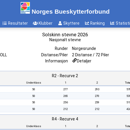
Norges Bueskytterforbund
Resultater
Klubber
Skyttere
Ranking
Statist
Solskinn stevne 2026
Nasjonalt stevne
Runder
Norgesrunde
VOLL
Distanse/Piler
2 Distanse / 72 Piler
Informasjon
Detaljer
R2 - Recurve 2
Underklass
1
2
Tota
50
277
293
57
50
265
270
53
50
256
259
51
50
212
212
42
R4 - Recurve 4
Underklass
1
2
Tota