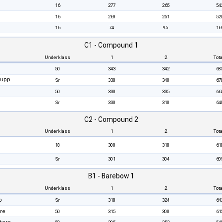
16
277
265
54
16
269
251
52
16
74
95
16
C1 - Compound 1
Underklass
1
2
Tota
50
343
342
68
rupp
Sr
338
340
67
50
330
335
66
Sr
330
310
64
C2 - Compound 2
Underklass
1
2
Tota
18
300
318
61
Sr
301
304
60
B1 - Barebow 1
Underklass
1
2
Tota
b
Sr
318
324
64
re
50
315
300
61