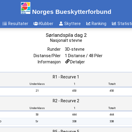
Norges Bueskytterforbund
Resultater
Klubber
Skyttere
Ranking
Statist
Sørlandspila dag 2
Nasjonalt stevne
Runder
3D-stevne
Distanse/Piler
1 Distanse / 48 Piler
Informasjon
Detaljer
R1 - Recurve 1
Underklass
1
Totalt
21
450
450
R2 - Recurve 2
Underklass
1
Totalt
50
444
444
b
Sr
338
338
R5 - Recurve 5