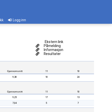
ikk
Logg inn
Ekstern link
Påmelding
Informasjon
Resultater
Gjennomsnitt
11
10
9,38
10
24
Gjennomsnitt
11
10
9,25
17
13
7,04
5
7