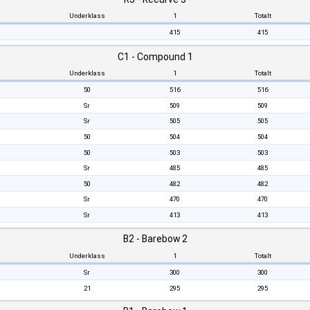
Underklass
1
Totalt
415
415
C1 - Compound 1
Underklass
1
Totalt
50
516
516
Sr
509
509
Sr
505
505
50
504
504
50
503
503
Sr
485
485
50
482
482
Sr
470
470
Sr
413
413
B2 - Barebow 2
Underklass
1
Totalt
Sr
300
300
21
295
295