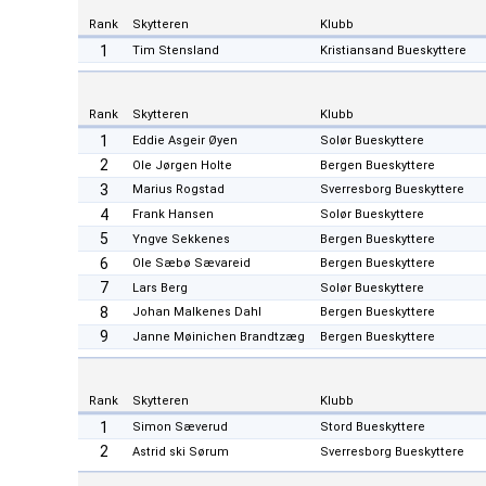
Rank
Skytteren
Klubb
1
Tim Stensland
Kristiansand Bueskyttere
Rank
Skytteren
Klubb
1
Eddie Asgeir Øyen
Solør Bueskyttere
2
Ole Jørgen Holte
Bergen Bueskyttere
3
Marius Rogstad
Sverresborg Bueskyttere
4
Frank Hansen
Solør Bueskyttere
5
Yngve Sekkenes
Bergen Bueskyttere
6
Ole Sæbø Sævareid
Bergen Bueskyttere
7
Lars Berg
Solør Bueskyttere
8
Johan Malkenes Dahl
Bergen Bueskyttere
9
Janne Møinichen Brandtzæg
Bergen Bueskyttere
Rank
Skytteren
Klubb
1
Simon Sæverud
Stord Bueskyttere
2
Astrid ski Sørum
Sverresborg Bueskyttere