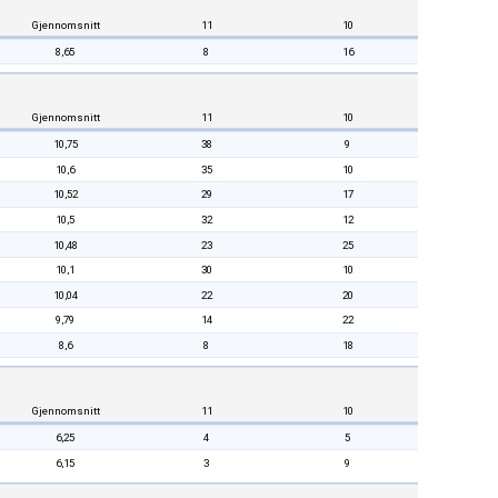
Gjennomsnitt
11
10
8,65
8
16
Gjennomsnitt
11
10
10,75
38
9
10,6
35
10
10,52
29
17
10,5
32
12
10,48
23
25
10,1
30
10
10,04
22
20
9,79
14
22
8,6
8
18
Gjennomsnitt
11
10
6,25
4
5
6,15
3
9