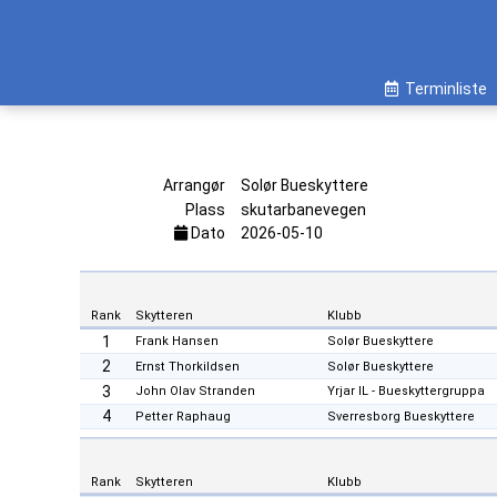
Terminliste
Arrangør
Solør Bueskyttere
Plass
skutarbanevegen
Dato
2026-05-10
Rank
Skytteren
Klubb
1
Frank Hansen
Solør Bueskyttere
2
Ernst Thorkildsen
Solør Bueskyttere
3
John Olav Stranden
Yrjar IL - Bueskyttergruppa
4
Petter Raphaug
Sverresborg Bueskyttere
Rank
Skytteren
Klubb