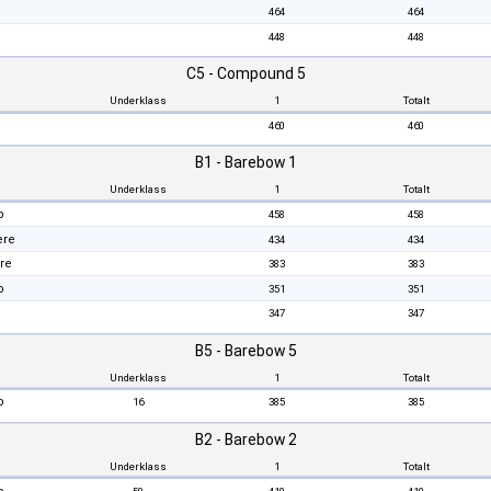
464
464
448
448
C5 - Compound 5
Underklass
1
Totalt
460
460
B1 - Barebow 1
Underklass
1
Totalt
b
458
458
ere
434
434
re
383
383
b
351
351
347
347
B5 - Barebow 5
Underklass
1
Totalt
b
16
385
385
B2 - Barebow 2
Underklass
1
Totalt