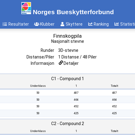
Norges Bueskytterforbund
Resultater
Klubber
Skyttere
Ranking
Statist
Finnskogpila
Nasjonalt stevne
Runder
3D-stevne
Distanse/Piler
1 Distanse / 48 Piler
Informasjon
Detaljer
C1 - Compound 1
Underklass
1
Totalt
50
487
487
50
464
464
50
452
452
50
425
425
C2 - Compound 2
Underklass
1
Totalt