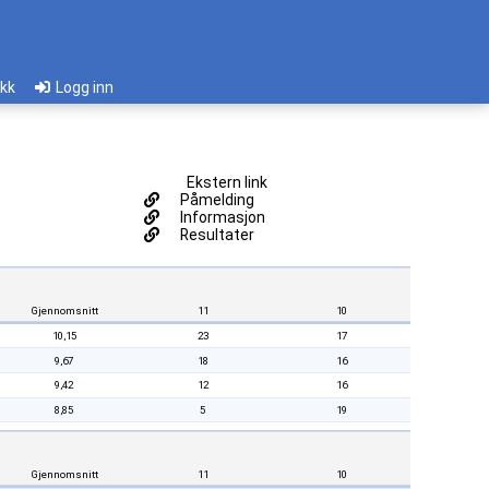
ikk
Logg inn
Ekstern link
Påmelding
Informasjon
Resultater
Gjennomsnitt
11
10
10,15
23
17
9,67
18
16
9,42
12
16
8,85
5
19
Gjennomsnitt
11
10