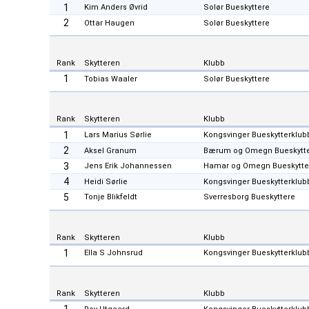
1
Kim Anders Øvrid
Solør Bueskyttere
2
Ottar Haugen
Solør Bueskyttere
Rank
Skytteren
Klubb
1
Tobias Waaler
Solør Bueskyttere
Rank
Skytteren
Klubb
1
Lars Marius Sørlie
Kongsvinger Bueskytterklub
2
Aksel Granum
Bærum og Omegn Bueskytt
3
Jens Erik Johannessen
Hamar og Omegn Bueskytte
4
Heidi Sørlie
Kongsvinger Bueskytterklub
5
Tonje Blikfeldt
Sverresborg Bueskyttere
Rank
Skytteren
Klubb
1
Ella S Johnsrud
Kongsvinger Bueskytterklub
Rank
Skytteren
Klubb