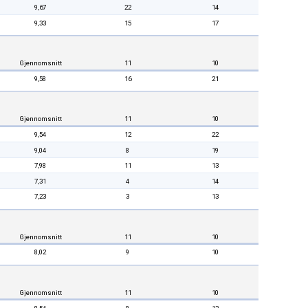
9,67
22
14
9,33
15
17
Gjennomsnitt
11
10
9,58
16
21
Gjennomsnitt
11
10
9,54
12
22
9,04
8
19
7,98
11
13
7,31
4
14
7,23
3
13
Gjennomsnitt
11
10
8,02
9
10
Gjennomsnitt
11
10